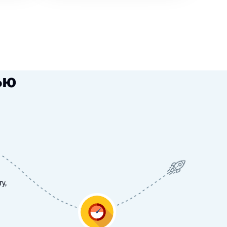
ью
у,