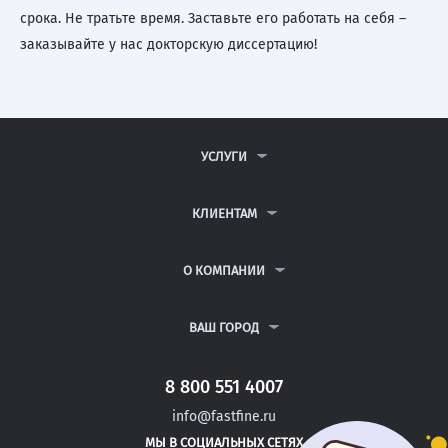
срока. Не тратьте время. Заставьте его работать на себя –
заказывайте у нас докторскую диссертацию!
УСЛУГИ
КОНТРОЛЬНЫЕ РАБОТЫ
ДИПЛОМНЫЕ РАБОТЫ
КЛИЕНТАМ
КУРСОВЫЕ РАБОТЫ
АНТИПЛАГИАТ
РЕФЕРАТЫ
ВОПРОСЫ И ОТВЕТЫ
О КОМПАНИИ
ВСЕ УСЛУГИ
ПУБЛИЧНАЯ ОФЕРТА
О КОМПАНИИ
ПОЛИТИКА КОНФИДЕНЦИАЛЬНОСТИ
КОНТАКТЫ
ВАШ ГОРОД
АВТОРАМ
МОСКВА
САНКТ-ПЕТЕРБУРГ
8 800 551 4007
АНГАРСК
info@fastfine.ru
АРЗАМАС
МЫ В СОЦИАЛЬНЫХ СЕТЯХ