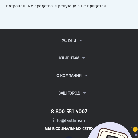
потраченные средства и репутацию не придется.
УСЛУГИ
КОНТРОЛЬНЫЕ РАБОТЫ
ДИПЛОМНЫЕ РАБОТЫ
КЛИЕНТАМ
КУРСОВЫЕ РАБОТЫ
АНТИПЛАГИАТ
РЕФЕРАТЫ
ВОПРОСЫ И ОТВЕТЫ
О КОМПАНИИ
ВСЕ УСЛУГИ
ПУБЛИЧНАЯ ОФЕРТА
О КОМПАНИИ
ПОЛИТИКА КОНФИДЕНЦИАЛЬНОСТИ
КОНТАКТЫ
ВАШ ГОРОД
АВТОРАМ
МОСКВА
САНКТ-ПЕТЕРБУРГ
8 800 551 4007
АНГАРСК
info@fastfine.ru
АРЗАМАС
МЫ В СОЦИАЛЬНЫХ СЕТЯХ
АРМАВИР