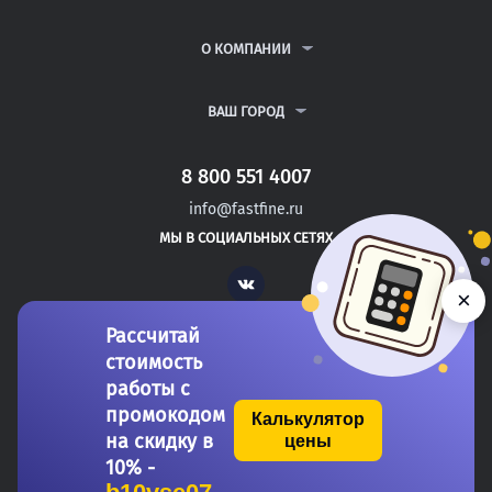
КУРСОВЫЕ РАБОТЫ
АНТИПЛАГИАТ
РЕФЕРАТЫ
ВОПРОСЫ И ОТВЕТЫ
О КОМПАНИИ
ВСЕ УСЛУГИ
ПУБЛИЧНАЯ ОФЕРТА
О КОМПАНИИ
ПОЛИТИКА КОНФИДЕНЦИАЛЬНОСТИ
КОНТАКТЫ
ВАШ ГОРОД
АВТОРАМ
МОСКВА
САНКТ-ПЕТЕРБУРГ
8 800 551 4007
АНГАРСК
info@fastfine.ru
АРЗАМАС
МЫ В СОЦИАЛЬНЫХ СЕТЯХ
АРМАВИР
Vk
×
Рассчитай
стоимость
работы с
промокодом
Калькулятор
на скидку в
цены
Copyright 2011-2026 FastFine.ru
10% -