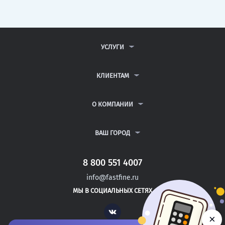
УСЛУГИ
КОНТРОЛЬНЫЕ РАБОТЫ
ДИПЛОМНЫЕ РАБОТЫ
КЛИЕНТАМ
КУРСОВЫЕ РАБОТЫ
АНТИПЛАГИАТ
РЕФЕРАТЫ
ВОПРОСЫ И ОТВЕТЫ
О КОМПАНИИ
ВСЕ УСЛУГИ
ПУБЛИЧНАЯ ОФЕРТА
О КОМПАНИИ
ПОЛИТИКА КОНФИДЕНЦИАЛЬНОСТИ
КОНТАКТЫ
ВАШ ГОРОД
АВТОРАМ
МОСКВА
САНКТ-ПЕТЕРБУРГ
8 800 551 4007
АНГАРСК
info@fastfine.ru
АРЗАМАС
МЫ В СОЦИАЛЬНЫХ СЕТЯХ
АРМАВИР
Vk
×